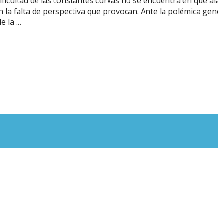
dificultad de las constantes curvas no se encuentra en que al
en la falta de perspectiva que provocan. Ante la polémica ge
e la …