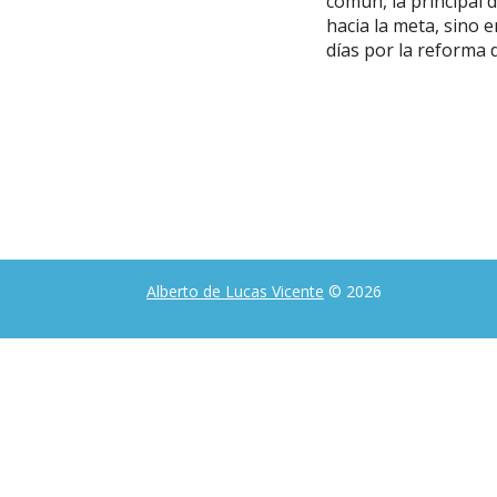
común, la principal 
hacia la meta, sino 
días por la reforma d
Alberto de Lucas Vicente
© 2026