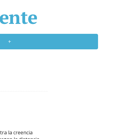
cente
+
ra la creencia