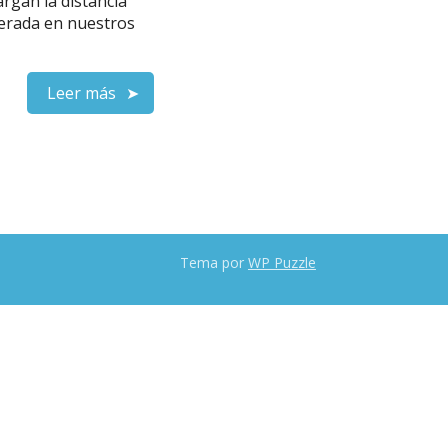
argan la distancia
nerada en nuestros
Leer más
Tema por
WP Puzzle