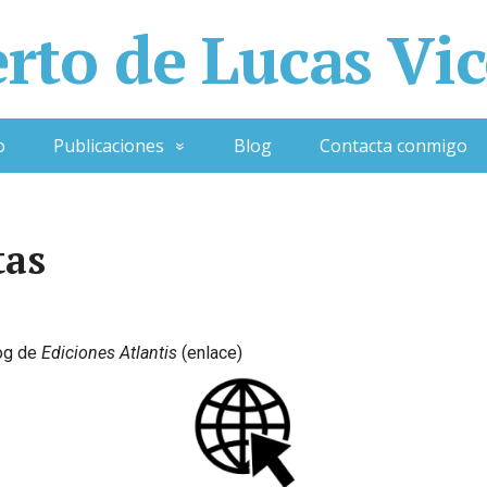
rto de Lucas Vi
o
Publicaciones
Blog
Contacta conmigo
tas
log de
Ediciones Atlantis
(enlace)