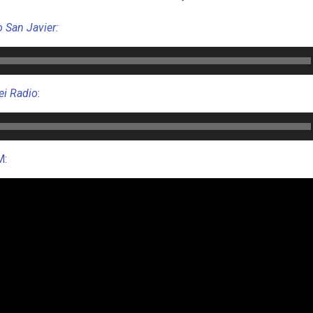
o San Javie
r:
ei Radio
:
M: