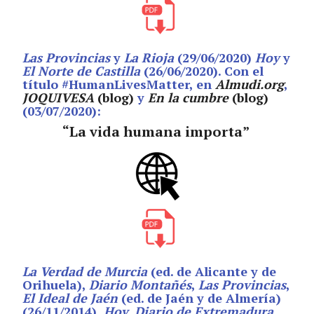
Las Provincias
y
La Rioja
(29/06/2020)
Hoy
y
El Norte de Castilla
(26/06/2020). Con el
título #HumanLivesMatter, en
Almudi.org
,
JOQUIVESA
(blog)
y
En la cumbre
(blog)
(03/07/2020):
“La vida humana importa​”
La Verdad de Murcia
(ed. de Alicante y de
Orihuela),
Diario Montañés
,
Las Provincias
,
El Ideal de Jaén
(ed. de Jaén y de Almería)
(26/11/2014),
Hoy, Diario de Extremadura